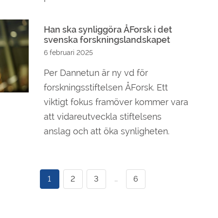
Han ska synliggöra ÅForsk i det
svenska forskningslandskapet
6 februari 2025
Per Dannetun är ny vd för
forskningsstiftelsen ÅForsk. Ett
viktigt fokus framöver kommer vara
att vidareutveckla stiftelsens
anslag och att öka synligheten.
1
2
3
…
6