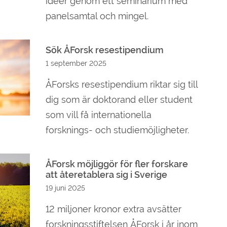
idéer genom ett seminarium med
panelsamtal och mingel.
Sök ÅForsk resestipendium
1 september 2025
ÅForsks resestipendium riktar sig till
dig som är doktorand eller student
som vill få internationella
forsknings- och studiemöjligheter.
ÅForsk möjliggör för fler forskare
att återetablera sig i Sverige
19 juni 2025
12 miljoner kronor extra avsätter
forskningsstiftelsen ÅForsk i år inom