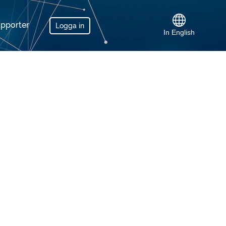
apporter
Logga in
In English